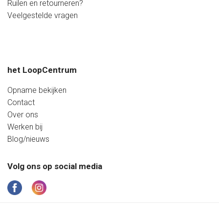
Ruilen en retourneren?
Zaterdag
08:40 - 17:20 uur
Veelgestelde vragen
Zondag
Gesloten
het LoopCentrum
Opname bekijken
Contact
Over ons
Werken bij
Blog/nieuws
Volg ons op social media