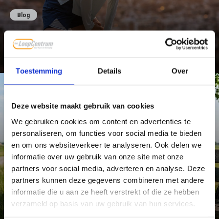
Blog
Hardlopen op vakantie: trainen of
herstellen?
Lees verder
Toestemming
Details
Over
Deze website maakt gebruik van cookies
We gebruiken cookies om content en advertenties te
personaliseren, om functies voor social media te bieden
en om ons websiteverkeer te analyseren. Ook delen we
informatie over uw gebruik van onze site met onze
partners voor social media, adverteren en analyse. Deze
Blog
partners kunnen deze gegevens combineren met andere
Wandelen in de warmte: zo ondersteun je
informatie die u aan ze heeft verstrekt of die ze hebben
de natuurlijke temperatuurregulatie van je
verzameld op basis van uw gebruik van hun services.
lichaam