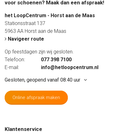
voor schoenen? Maak dan een afspraak!
het LoopCentrum - Horst aan de Maas
Stationsstraat 137
5963 AA Horst aan de Maas
Navigeer route
Op feestdagen zijn wij gesloten.
Telefoon:
077 398 7100
E-mail:
info@hetloopcentrum.nl
Gesloten, geopend vanaf 08:40 uur
Online afspraak maken
Maandag
Gesloten
Dinsdag
09:20 - 17:20 uur
Woensdag
09:20 - 17:20 uur
Klantenservice
Donderdag
09:20 - 17:20 uur
Vrijdag
09:20 - 20:00 uur