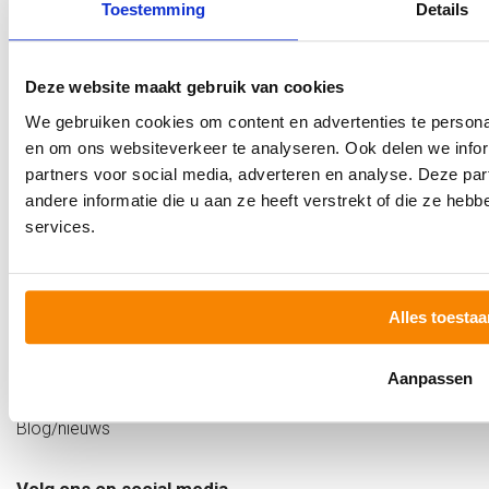
Maandag
Gesloten
Toestemming
Details
Dinsdag
09:20 - 17:20 uur
Woensdag
09:20 - 17:20 uur
Klantenservice
Deze website maakt gebruik van cookies
Donderdag
09:20 - 17:20 uur
Vrijdag
09:20 - 20:00 uur
We gebruiken cookies om content en advertenties te personal
Ruilen en retourneren?
Zaterdag
08:40 - 17:20 uur
en om ons websiteverkeer te analyseren. Ook delen we infor
Veelgestelde vragen
Zondag
Gesloten
partners voor social media, adverteren en analyse. Deze p
andere informatie die u aan ze heeft verstrekt of die ze he
services.
het LoopCentrum
Alles toestaa
Opname bekijken
Contact
Over ons
Aanpassen
Werken bij
Blog/nieuws
Volg ons op social media