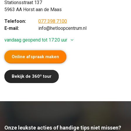
Stationsstraat 137
5963 AA Horst aan de Maas
Telefoon:
077 398 7100
E-mail:
info@hetloopcentrum.nl
vandaag geopend tot 17:20 uur
Online afspraak maken
Maandag
Gesloten
Dinsdag
09:20 - 17:20 uur
Bekijk de 360º tour
Woensdag
09:20 - 17:20 uur
Donderdag
09:20 - 17:20 uur
Vrijdag
09:20 - 20:00 uur
Zaterdag
08:40 - 17:20 uur
Zondag
Gesloten
Onze leukste acties of handige tips niet missen?