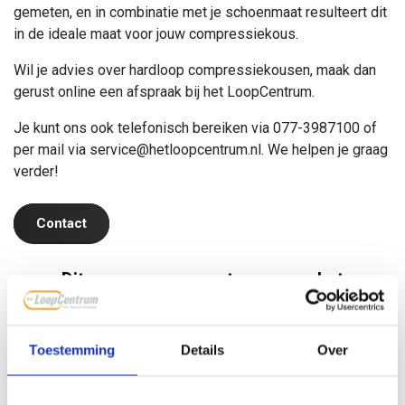
gemeten, en in combinatie met je schoenmaat resulteert dit
in de ideale maat voor jouw compressiekous.
Wil je advies over hardloop compressiekousen, maak dan
gerust online
een afspraak bij het LoopCentrum.
Je kunt ons ook telefonisch bereiken via 077-3987100 of
per mail via
service@hetloopcentrum.nl
. We helpen je graag
verder!
Contact
Dit zeggen onze partners over het
LoopCentrum
Toestemming
Details
Over
"Sinds jaar en dag heeft Vividus centrum
voor Gezondheid een warme (werk)relatie