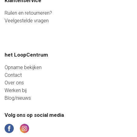
Klantenservice
Donderdag
09:20 - 17:20 uur
Vrijdag
09:20 - 20:00 uur
Ruilen en retourneren?
Zaterdag
08:40 - 17:20 uur
Veelgestelde vragen
Zondag
Gesloten
het LoopCentrum
Opname bekijken
Contact
Over ons
Werken bij
Blog/nieuws
Volg ons op social media