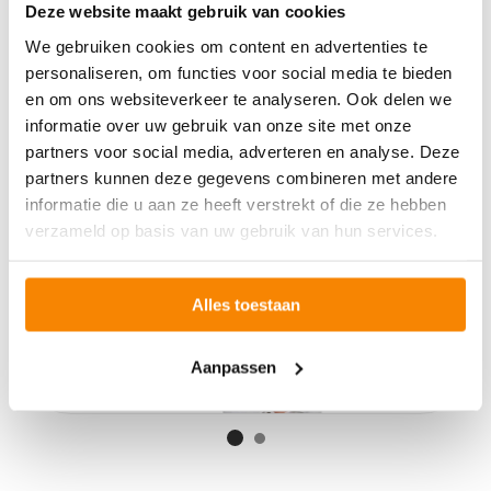
Deze website maakt gebruik van cookies
met het LoopCentrum. De combinatie van
adviseren en de looptest, waarbij het
We gebruiken cookies om content en advertenties te
looppatroon via camera en RS Scan wordt
personaliseren, om functies voor social media te bieden
vastgelegd en geanalyseerd, sluit nauw aan
en om ons websiteverkeer te analyseren. Ook delen we
bij onze therapieën om blessures en andere
informatie over uw gebruik van onze site met onze
klachten m.b.t. het bewegingsapparaat te
partners voor social media, adverteren en analyse. Deze
behandelen."
partners kunnen deze gegevens combineren met andere
informatie die u aan ze heeft verstrekt of die ze hebben
Erik Wolters
verzameld op basis van uw gebruik van hun services.
Chiropractor, DGA bij Vividus Centrum voor
Gezondheid
Alles toestaan
Aanpassen