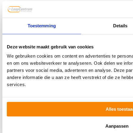
Zondag
Gesloten
Toestemming
Details
het LoopCentrum
Opname bekijken
Deze website maakt gebruik van cookies
Contact
Over ons
We gebruiken cookies om content en advertenties te personal
Werken bij
en om ons websiteverkeer te analyseren. Ook delen we infor
partners voor social media, adverteren en analyse. Deze p
Blog/nieuws
andere informatie die u aan ze heeft verstrekt of die ze he
services.
Volg ons op social media
Alles toestaa
© Copyright het LoopCentrum 2026
Aanpassen
Privacy Policy