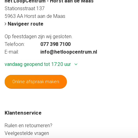
het LoopCentrum - Horst aan de Maas
Stationsstraat 137
5963 AA Horst aan de Maas
Navigeer route
Op feestdagen zijn wij gesloten.
Telefoon:
077 398 7100
E-mail:
info@hetloopcentrum.nl
vandaag geopend tot 17:20 uur
Online afspraak maken
Maandag
Gesloten
Dinsdag
09:20 - 17:20 uur
Woensdag
09:20 - 17:20 uur
Klantenservice
Donderdag
09:20 - 17:20 uur
Vrijdag
09:20 - 20:00 uur
Ruilen en retourneren?
Zaterdag
08:40 - 17:20 uur
Veelgestelde vragen