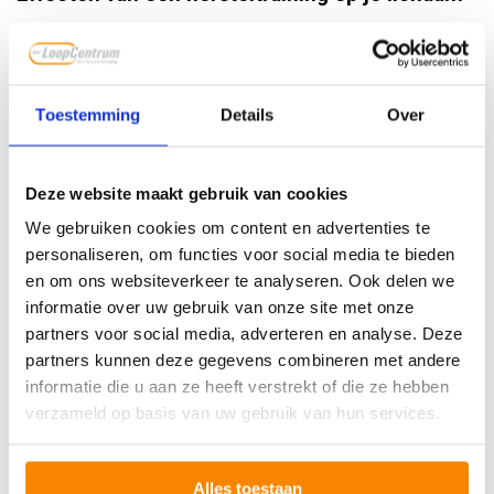
Door een hersteltraining uit te voeren na een zware training
of wedstrijd kun je spierstijfheid en vermoeidheid
verminderen. Dit gebeurt er in je lichaam tijdens een
Toestemming
Details
Over
hersteltraining:
Het bewegen met lage inspanning bevordert de
doorbloeding, waardoor afvalstoffen sneller worden
Deze website maakt gebruik van cookies
afgevoerd.
We gebruiken cookies om content en advertenties te
Door de spieren te bewegen en minimaal te belasten
personaliseren, om functies voor social media te bieden
met een hersteltraining vermindert spierstijfheid, die
en om ons websiteverkeer te analyseren. Ook delen we
kan ontstaan na zware trainingen.
informatie over uw gebruik van onze site met onze
Het ondersteunt supercompensatie: het proces waarbij
partners voor social media, adverteren en analyse. Deze
je sterker terugkomt dan vóór de inspanning. Klik hier
partners kunnen deze gegevens combineren met andere
als je meer wil lezen over
het proces van
informatie die u aan ze heeft verstrekt of die ze hebben
supercompensatie
.
verzameld op basis van uw gebruik van hun services.
Effect op je prestaties
Alles toestaan