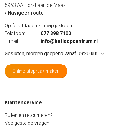
5963 AA Horst aan de Maas
Navigeer route
Op feestdagen zijn wij gesloten.
Telefoon:
077 398 7100
E-mail:
info@hetloopcentrum.nl
Gesloten, morgen geopend vanaf 09:20 uur
Online afspraak maken
Maandag
Gesloten
Dinsdag
09:20 - 17:20 uur
Woensdag
09:20 - 17:20 uur
Klantenservice
Donderdag
09:20 - 17:20 uur
Vrijdag
09:20 - 20:00 uur
Ruilen en retourneren?
Zaterdag
08:40 - 17:20 uur
Veelgestelde vragen
Zondag
Gesloten