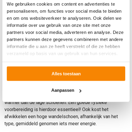
We gebruiken cookies om content en advertenties te
personaliseren, om functies voor social media te bieden
en om ons websiteverkeer te analyseren. Ook delen we
informatie over uw gebruik van onze site met onze
partners voor social media, adverteren en analyse. Deze
partners kunnen deze gegevens combineren met andere
informatie die u aan ze heeft verstrekt of die ze hebben
verzameld op basis van uw gebruik van hun services.
Hoge wandelschoenen voor de Vierdaagse
Een hoge wandelschoen raden wij vaak aan voor lopers die
Alles toestaan
met een zwaardere rugzak gaan lopen of wandelaars die
extra behoefte hebben aan ondersteuning van de enkels
(
hypermobiliteit
) en het gevoel van stabiliteit niet willen of
Aanpassen
kunnen missen. Hoge schoenen zijn wel zwaarder en
warmer dan de lage schoenen. Een goede fysieke
voorbereiding is hierdoor essentieel! Ook kost het
afwikkelen een hoge wandelschoen, afhankelijk van het
type, gemiddeld genomen iets meer energie.