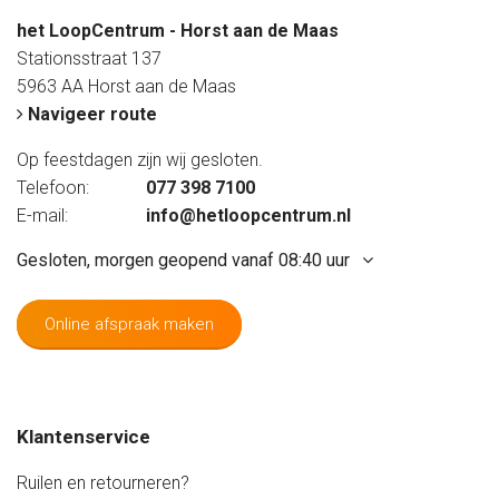
het LoopCentrum - Horst aan de Maas
Stationsstraat 137
5963 AA Horst aan de Maas
Navigeer route
Op feestdagen zijn wij gesloten.
Telefoon:
077 398 7100
E-mail:
info@hetloopcentrum.nl
Gesloten, morgen geopend vanaf 08:40 uur
Online afspraak maken
Maandag
Gesloten
Dinsdag
09:20 - 17:20 uur
Woensdag
09:20 - 17:20 uur
Klantenservice
Donderdag
09:20 - 17:20 uur
Vrijdag
09:20 - 20:00 uur
Ruilen en retourneren?