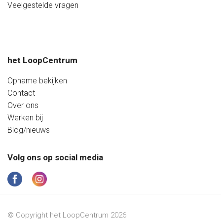
Zaterdag
08:40 - 17:20 uur
Veelgestelde vragen
Zondag
Gesloten
het LoopCentrum
Opname bekijken
Contact
Over ons
Werken bij
Blog/nieuws
Volg ons op social media
© Copyright het LoopCentrum 2026