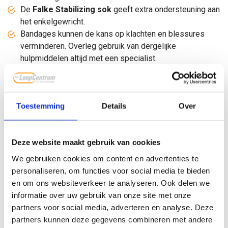
De
Falke Stabilizing sok
geeft extra ondersteuning aan
het enkelgewricht.
Bandages kunnen de kans op klachten en blessures
verminderen. Overleg gebruik van dergelijke
hulpmiddelen altijd met een specialist.
Een
podotherapeut
kan mogelijk pijnklachten
verminderen bij chronische voetklachten. Met behulp
van maatwerkzolen kunnen de voeten extra ondersteund
Toestemming
Details
Over
worden waardoor de spieren minder snel overbelast en
vermoeid raken.
Zowel tijdens dagelijkse werkzaamheden als bij sporten
Deze website maakt gebruik van cookies
dien je zoveel mogelijk herhaalde bewegingen
(monotoon werk) en werken boven het hoofd te
We gebruiken cookies om content en advertenties te
vermijden.
personaliseren, om functies voor social media te bieden
Het is voor alle mensen, maar zeker voor mensen met
en om ons websiteverkeer te analyseren. Ook delen we
hypermobiliteit belangrijk om
goed naar het lichaam
informatie over uw gebruik van onze site met onze
te luisteren
. Pijnklachten kunnen een signaal zijn dat de
partners voor social media, adverteren en analyse. Deze
gewrichten overbelast zijn. Onderzoek hoe dit komt en
partners kunnen deze gegevens combineren met andere