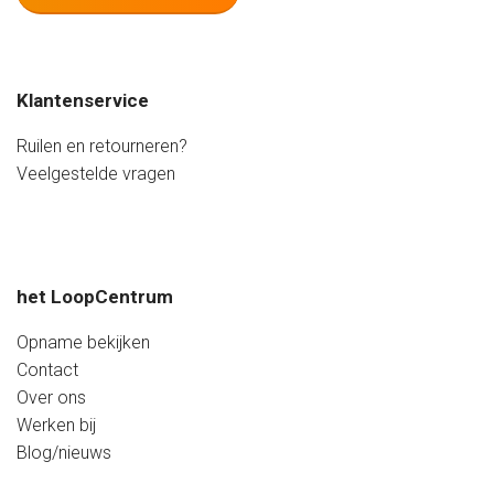
Maandag
Gesloten
Dinsdag
09:20 - 17:20 uur
Woensdag
09:20 - 17:20 uur
Klantenservice
Donderdag
09:20 - 17:20 uur
Vrijdag
09:20 - 20:00 uur
Ruilen en retourneren?
Zaterdag
08:40 - 17:20 uur
Veelgestelde vragen
Zondag
Gesloten
het LoopCentrum
Opname bekijken
Contact
Over ons
Werken bij
Blog/nieuws