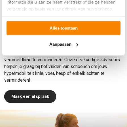
pas je activiteiten aan.
informatie die u aan ze heeft verstrekt of die ze hebben
Aangezien hypermobiliteit veroorzaakt wordt door
verzameld op basis van uw gebruik van hun services.
genetische aanleg, kan het niet worden behandeld met
medicijnen.
Alles toestaan
Hypermobiliteit kan een belemmering vormen voor
wandelaars en hardlopers, maar het dragen van de juiste
Aanpassen
schoenen kan klachten verminderen. De juiste schoen kan
helpen de voeten en enkels te stabiliseren en pijn en
vermoeidheid te verminderen. Onze deskundige adviseurs
helpen je graag bij het vinden van schoenen om jouw
hypermobiliteit knie, voet, heup of enkelklachten te
verminderen!
Maak een afspraak