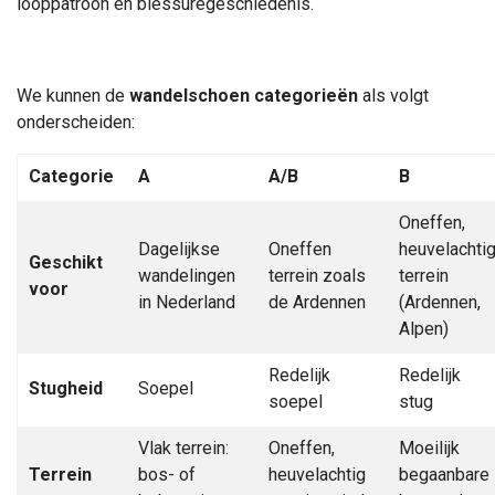
looppatroon en blessuregeschiedenis.
We kunnen de
wandelschoen categorieën
als volgt
onderscheiden:
Categorie
A
A/B
B
Oneffen,
Dagelijkse
Oneffen
heuvelachti
Geschikt
wandelingen
terrein zoals
terrein
voor
in Nederland
de Ardennen
(Ardennen,
Alpen)
Redelijk
Redelijk
Stugheid
Soepel
soepel
stug
Vlak terrein:
Oneffen,
Moeilijk
Terrein
bos- of
heuvelachtig
begaanbare