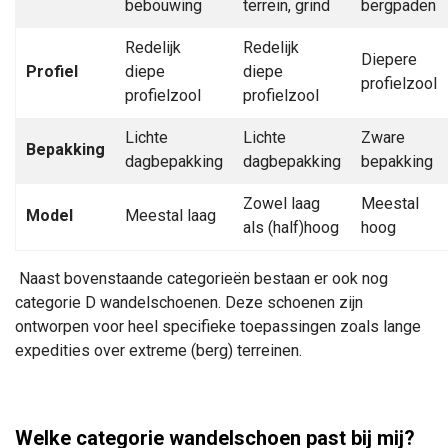
bebouwing
terrein, grind
bergpaden
Redelijk
Redelijk
Diepere
Profiel
diepe
diepe
profielzool
profielzool
profielzool
Lichte
Lichte
Zware
Bepakking
dagbepakking
dagbepakking
bepakking
Zowel laag
Meestal
Model
Meestal laag
als (half)hoog
hoog
Naast bovenstaande categorieën bestaan er ook nog
categorie D wandelschoenen. Deze schoenen zijn
ontworpen voor heel specifieke toepassingen zoals lange
expedities over extreme (berg) terreinen.
Welke categorie wandelschoen past bij mij?