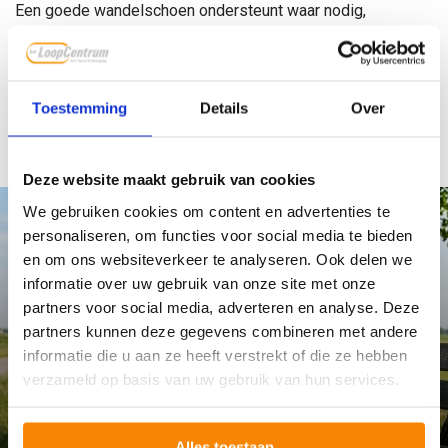
Een goede wandelschoen ondersteunt waar nodig,
beschermt waar gewenst en laat de voet werken waar dat
kan. Onze adviseurs leggen je graag alles uit over
wandelschoen categorieën.
Toestemming
Details
Over
Plan je afspraak
Deze website maakt gebruik van cookies
We gebruiken cookies om content en advertenties te
personaliseren, om functies voor social media te bieden
en om ons websiteverkeer te analyseren. Ook delen we
informatie over uw gebruik van onze site met onze
partners voor social media, adverteren en analyse. Deze
partners kunnen deze gegevens combineren met andere
informatie die u aan ze heeft verstrekt of die ze hebben
verzameld op basis van uw gebruik van hun services.
Blog
Wandelen in de warmte: zo ondersteun je
de natuurlijke temperatuurregulatie van je
Alles toestaan