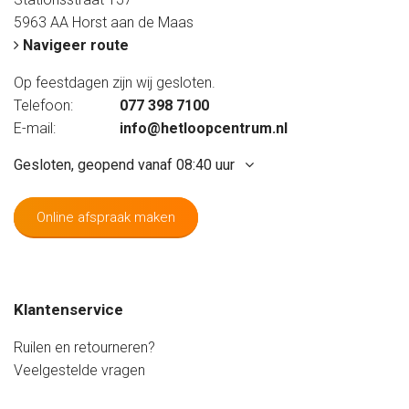
5963 AA Horst aan de Maas
Navigeer route
Op feestdagen zijn wij gesloten.
Telefoon:
077 398 7100
E-mail:
info@hetloopcentrum.nl
Gesloten, geopend vanaf 08:40 uur
Online afspraak maken
Maandag
Gesloten
Dinsdag
09:20 - 17:20 uur
Woensdag
09:20 - 17:20 uur
Klantenservice
Donderdag
09:20 - 17:20 uur
Vrijdag
09:20 - 20:00 uur
Ruilen en retourneren?
Zaterdag
08:40 - 17:20 uur
Veelgestelde vragen
Zondag
Gesloten