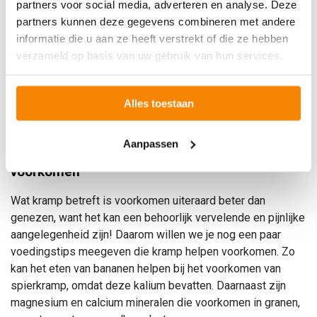
partners voor social media, adverteren en analyse. Deze
tegengesteld werkt aan de verkrampte spier activeren.
partners kunnen deze gegevens combineren met andere
Hierbij breng je de verkrampte spier op lengte. Bij kramp
informatie die u aan ze heeft verstrekt of die ze hebben
onder de voet bijvoorbeeld betekent dit dat de tenen
verzameld op basis van uw gebruik van hun services.
zoveel mogelijk richting scheenbeen/gezicht moeten
worden gebracht. Bij kramp aan de achterkant van het
bovenbeen, strek je dit been zoveel mogelijk en breng je de
Alles toestaan
romp (neus) zoveel mogelijk richting het gestrekte been.
Aanpassen
Voedingstips om kramp tijdens het sporten te
voorkomen
Wat kramp betreft is voorkomen uiteraard beter dan
genezen, want het kan een behoorlijk vervelende en pijnlijke
aangelegenheid zijn!
Daarom willen we je nog een paar
voedingst
ips meegeven die kramp helpen voorkomen. Zo
kan het eten van bananen helpen bij het voorkomen van
spierkramp, omdat deze kalium bevatten. Daarnaast zijn
magnesium en calcium mineralen die voorkomen in granen,