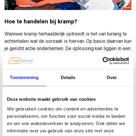
Hoe te handelen bij kramp?
Wanneer kramp herhaaldelijk optreedt is het van belang te
achterhalen wat de oorzaak is hiervan. Op basis daarvan kun
je gericht actie ondernemen.
De oplossing kan liggen in een
verandering van voeding of het letten op een juiste
vochtinname (geen vocht afdrijvende drank). Ook kan een
verandering in trainingsopbouw en -techniek het risico op
kramp verkleinen. Kramp in bijvoorbeeld de kuit kan soms
Toestemming
Details
Over
ook voorkomen worden door een verandering van de stand
van de voet, waardoor de spier minder zwaar belast wordt.
Deze website maakt gebruik van cookies
Ook de schoenkeuze kan hier dus invloed op hebben
.
We gebruiken cookies om content en advertenties te
Treedt er onverhoopt toch kramp tijdens het sporten op,
personaliseren, om functies voor social media te bieden
probeer dan rustig te gaan zitten of liggen. Het losjes
en om ons websiteverkeer te analyseren. Ook delen we
schudden van de getroffen spier kan de verkramping doen
informatie over uw gebruik van onze site met onze
verdwijnen. Helpt het schudden niet, dan kun je de spier die