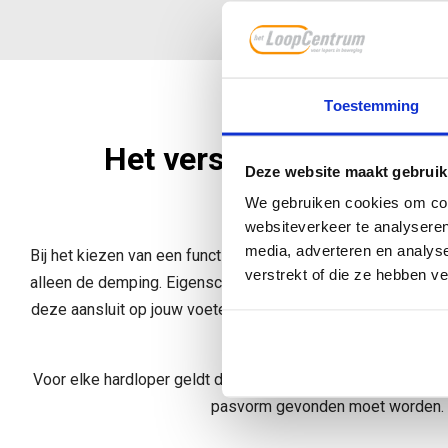
Toestemming
Het verschil tussen com
Deze website maakt gebruik
ondersteuning
We gebruiken cookies om cont
websiteverkeer te analyseren
media, adverteren en analys
Bij het kiezen van een functioneel geschikte hardloopschoe
verstrekt of die ze hebben v
alleen de demping. Eigenschappen zoals de stabiliteit die 
deze aansluit op jouw voeten (pasvorm) en de geschiktheid
loopstijl zijn van groot belang.
Voor elke hardloper geldt dat er een juiste balans tussen 
pasvorm gevonden moet worden.