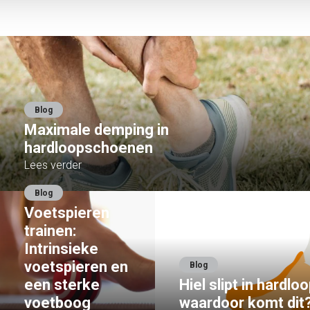
Blog
Maximale demping in
hardloopschoenen
Lees verder
Blog
Voetspieren
trainen:
Intrinsieke
voetspieren en
Blog
een sterke
Hiel slipt in hardl
voetboog
waardoor komt dit