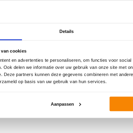
Details
fort en
Ook pasvorm
 van cookies
ent en advertenties te personaliseren, om functies voor social
. Ook delen we informatie over uw gebruik van onze site met on
e. Deze partners kunnen deze gegevens combineren met andere i
n kijken we naar meer dan
Bij zachte schoenen is e
erzameld op basis van uw gebruik van hun services.
de schoen biedt, hoe goed
ruimte heeft in de schoe
 van de schoen voor jouw
Vooral bij bredere voe
Aanpassen
ondersteuning belangrijk 
demping, ondersteuning en
lees je meer over 