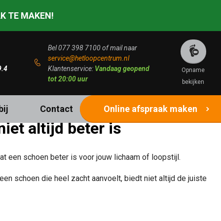
K TE MAKEN!
Bel
077 398 7100
of mail naar
Kies uit de
service@hetloopcentrum.nl
grootste collectie
Ga
blessurevrij op
choenen
9.4
van Nederland
Klantenservice:
Vandaag geopend
juiste schoenen
Opname
tot 20:00 uur
bekijken
ij
Contact
Online afspraak maken
t altijd beter is
een schoen beter is voor jouw lichaam of loopstijl.
 schoen die heel zacht aanvoelt, biedt niet altijd de juiste