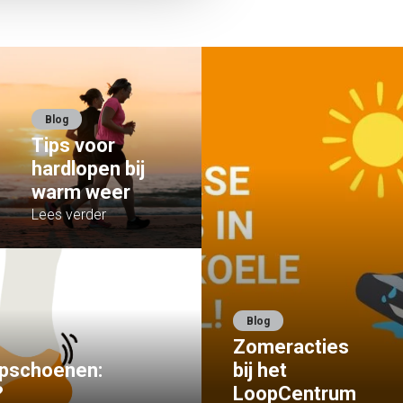
Blog
Tips voor
hardlopen bij
warm weer
Lees verder
Blog
Zomeracties
oopschoenen:
bij het
?
LoopCentrum