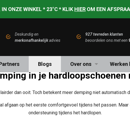
 IN ONZE WINKEL * 23°C * KLIK
HIER
OM EEN AFSPRAA
Deskundig en
927 tevreden klanten
le demping in hardloops
merkonafhankelijk
advies
beoordelen ons met een
Partners
Blogs
Over ons
Werken b
ing in je hardloopschoenen nie
rder dan ooit. Toch betekent meer demping niet automatisch dat 
l afgaan op het eerste comfortgevoel tijdens het passen. Maar een
ondersteuning tijdens het hardlopen.