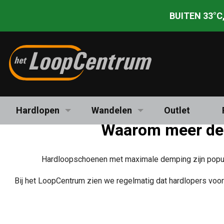
BUITEN 33°C,
Ga
blessurevrij op pad
met de
Krijg
één-op-één advies
van
Maxima
juiste schoenen
onze specialisten
Hardlopen
Wandelen
Outlet
Waarom meer demp
Hardloopschoenen met maximale demping zijn populai
Bij het LoopCentrum zien we regelmatig dat hardlopers voora