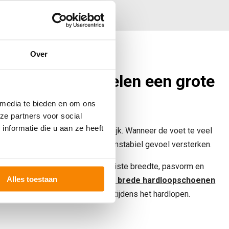
Over
 en breedte spelen een grote
rol
 media te bieden en om ons
ze partners voor social
nformatie die u aan ze heeft
en goede pasvorm extra belangrijk. Wanneer de voet te veel
n, kan een zachte zool juist een instabiel gevoel versterken.
ten kan extra aandacht voor de juiste breedte, pasvorm en
Alles toestaan
zijn. Op
onze pagina over extra brede hardloopschoenen
het belang van de juiste breedte tijdens het hardlopen.