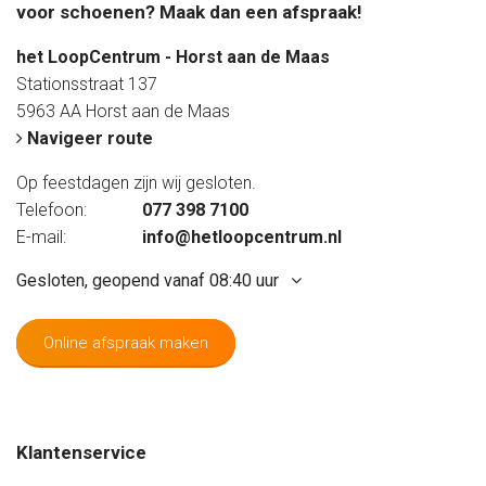
voor schoenen? Maak dan een afspraak!
het LoopCentrum - Horst aan de Maas
Stationsstraat 137
5963 AA Horst aan de Maas
Navigeer route
Op feestdagen zijn wij gesloten.
Telefoon:
077 398 7100
E-mail:
info@hetloopcentrum.nl
Gesloten, geopend vanaf 08:40 uur
Online afspraak maken
Maandag
Gesloten
Dinsdag
09:20 - 17:20 uur
Woensdag
09:20 - 17:20 uur
Klantenservice
Donderdag
09:20 - 17:20 uur