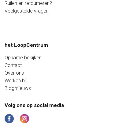
Vrijdag
09:20 - 20:00 uur
Ruilen en retourneren?
Zaterdag
08:40 - 17:20 uur
Veelgestelde vragen
Zondag
Gesloten
het LoopCentrum
Opname bekijken
Contact
Over ons
Werken bij
Blog/nieuws
Volg ons op social media