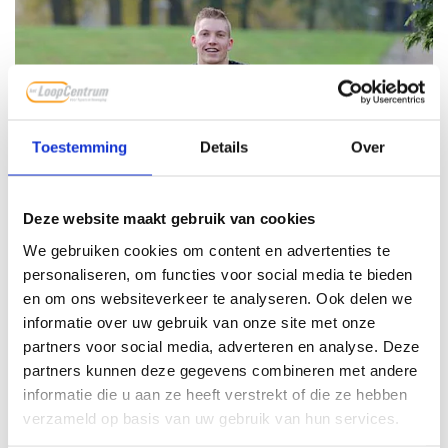
Toestemming
Details
Over
Deze website maakt gebruik van cookies
We gebruiken cookies om content en advertenties te
personaliseren, om functies voor social media te bieden
10. Kijk na afloop terug op je prestatie en analyseer
en om ons websiteverkeer te analyseren. Ook delen we
wat er allemaal goed ging.
informatie over uw gebruik van onze site met onze
partners voor social media, adverteren en analyse. Deze
Ben daar trots op en koester de positieve aspecten. De
partners kunnen deze gegevens combineren met andere
meer kritische wedstrijdloper zal geheid ook kijken naar
informatie die u aan ze heeft verstrekt of die ze hebben
verbeterpunten, maar vergeet niet dat er volgend jaar
verzameld op basis van uw gebruik van hun services.
gewoon weer een kans is. Het stellen van (nieuwe) doelen
gebeurt soms al direct na afloop. Samen voor een doel gaan