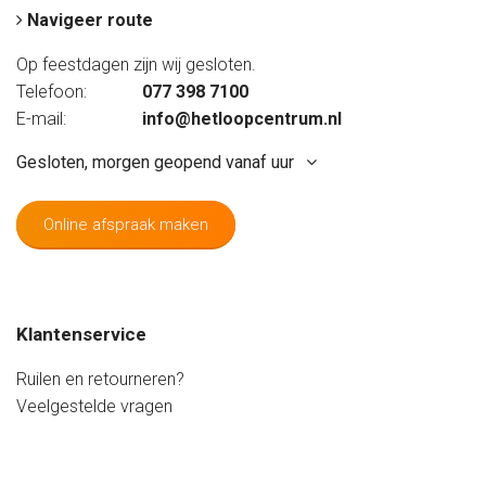
Navigeer route
Op feestdagen zijn wij gesloten.
Telefoon:
077 398 7100
E-mail:
info@hetloopcentrum.nl
Gesloten, morgen geopend vanaf uur
Online afspraak maken
Maandag
Gesloten
Dinsdag
09:20 - 17:20 uur
Woensdag
09:20 - 17:20 uur
Klantenservice
Donderdag
09:20 - 17:20 uur
Vrijdag
09:20 - 20:00 uur
Ruilen en retourneren?
Zaterdag
08:40 - 17:20 uur
Veelgestelde vragen
Zondag
Gesloten