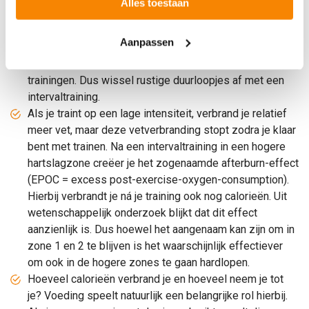
Alles toestaan
calorieën dat je nauwelijks afvalt. Je ideale zone om af
te vallen is zone 2, 60-70% van je maximale hartslag. Je
Aanpassen
verbrandt dan flink calorieën en de helft daarvan zijn
vetten. De beste resultaten haal je door variatie in je
trainingen. Dus wissel rustige duurloopjes af met een
intervaltraining.
Als je traint op een lage intensiteit, verbrand je relatief
meer vet, maar deze vetverbranding stopt zodra je klaar
bent met trainen. Na een intervaltraining in een hogere
hartslagzone creëer je het zogenaamde afterburn-effect
(EPOC = excess post-exercise-oxygen-consumption).
Hierbij verbrandt je ná je training ook nog calorieën. Uit
wetenschappelijk onderzoek blijkt dat dit effect
aanzienlijk is. Dus hoewel het aangenaam kan zijn om in
zone 1 en 2 te blijven is het waarschijnlijk effectiever
om ook in de hogere zones te gaan hardlopen.
Hoeveel calorieën verbrand je en hoeveel neem je tot
je? Voeding speelt natuurlijk een belangrijke rol hierbij.