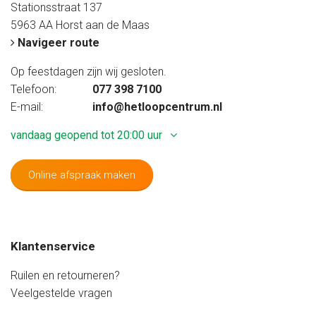
Stationsstraat 137
5963 AA Horst aan de Maas
Navigeer route
Op feestdagen zijn wij gesloten.
Telefoon:
077 398 7100
E-mail:
info@hetloopcentrum.nl
vandaag geopend tot 20:00 uur
Online afspraak maken
Maandag
Gesloten
Dinsdag
09:20 - 17:20 uur
Woensdag
09:20 - 17:20 uur
Klantenservice
Donderdag
09:20 - 17:20 uur
Vrijdag
09:20 - 20:00 uur
Ruilen en retourneren?
Zaterdag
08:40 - 17:20 uur
Veelgestelde vragen
Zondag
Gesloten