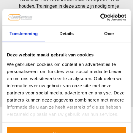
houden. Trainingen in deze zone zijn nodig om je
prestaties te verbeteren en je anaerobe drempel
(grens waarbij je lichaam overgaat naar
verbranding zonder zuurstof te gebruiken) te
Toestemming
Details
Over
verhogen. Brandstof: 25% vet – 75 % suikers
Zone 5: 90-100% van je maximale hartslag. Dit is
zo hard als je kunt, dus maximaal tempo. Dit kun
Deze website maakt gebruik van cookies
je niet langdurig volhouden. Je traint in deze zone
bij intervaltrainingen met korte versnellingen. De
We gebruiken cookies om content en advertenties te
tijd in deze zone is kort. Je anaerobe vermogen
personaliseren, om functies voor social media te bieden
en uithoudingsvermogen verbeteren. Brandstof:
en om ons websiteverkeer te analyseren. Ook delen we
100% suikers
informatie over uw gebruik van onze site met onze
partners voor social media, adverteren en analyse. Deze
partners kunnen deze gegevens combineren met andere
informatie die u aan ze heeft verstrekt of die ze hebben
verzameld op basis van uw gebruik van hun services.
Loop je dus heel hard, dan verbrand je suikers. Loop je
fluitend je rondje, dan verbrand je vetten. Maar let op: in
zone 1 verbrand je wel vet, maar je verbrandt zo weinig