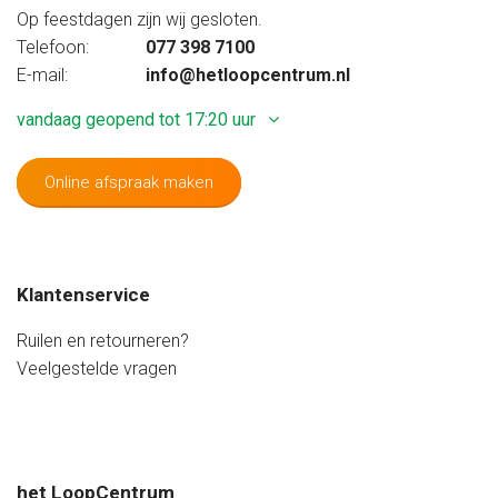
Op feestdagen zijn wij gesloten.
Telefoon:
077 398 7100
E-mail:
info@hetloopcentrum.nl
vandaag geopend tot 17:20 uur
Online afspraak maken
Maandag
Gesloten
Dinsdag
09:20 - 17:20 uur
Woensdag
09:20 - 17:20 uur
Klantenservice
Donderdag
09:20 - 17:20 uur
Vrijdag
09:20 - 20:00 uur
Ruilen en retourneren?
Zaterdag
08:40 - 17:20 uur
Veelgestelde vragen
Zondag
Gesloten
het LoopCentrum